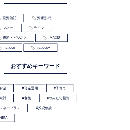
投資信託
資産形成
マネー
ライフ
経済・ビジネス
eMAXIS
mattoco
mattoco+
おすすめキーワード
お金
資産運用
子育て
家計
老後
つみたて投資
マネープラン
投資信託
NISA