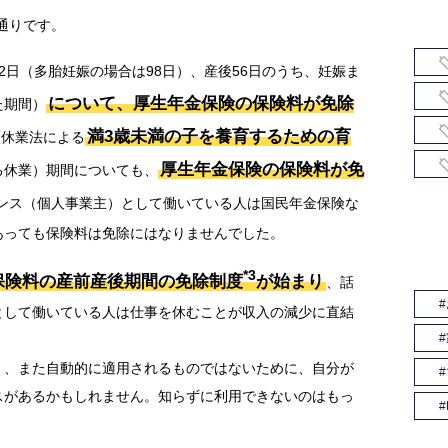
通りです。
2日（多胎妊娠の場合は98日）、産後56日のうち、妊娠ま
について、厚生年金保険の保険料が免除
た期間）
満3歳未満の子を養育するための育
護休業法による
厚生年金保険の保険料が免
る休業）期間についても、
ンス（個人事業主）として働いている人は国民年金保険な
あっても保険料は免除にはなりませんでした。
*3
保険料の産前産後期間の免除制度
が始まり
、話
として働いている人は仕事を休むことが収入の減少に直結
。
く、また自動的に適用されるものではないために、自分が
スがあるかもしれません。知らずに利用できないのはもっ