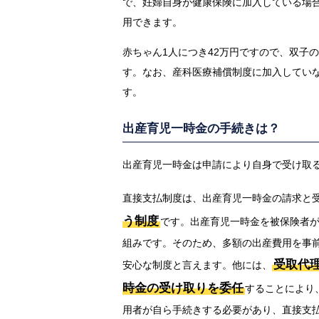
で、妊婦自身が健康保険に加入している場
用できます。
赤ちゃん1人につき42万円ですので、双子
す。なお、産科医療補償制度に加入していな
す。
出産育児一時金の手続きは？
出産育児一時金は申請により自身で受け取
直接支払制度は、出産育児一時金の請求と
う制度
です。出産育児一時金を被保険者
組みです。そのため、多額の出産費用を事
受取代
安心な制度と言えます。他には、
時金の受け取りを委任
することにより
用者が自ら手続きする必要があり、直接支