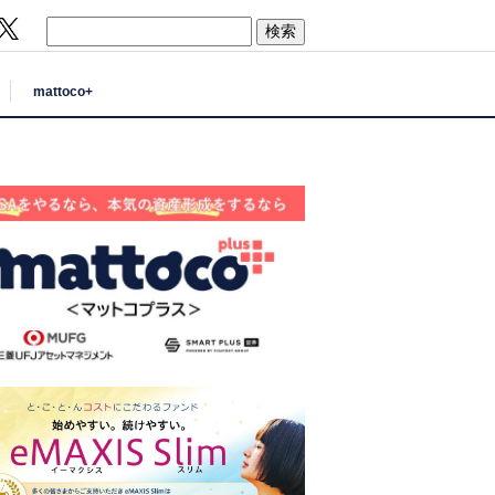
mattoco+