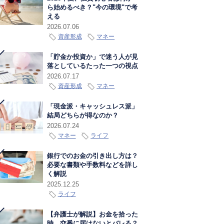
ら始めるべき？"今の環境"で考
える
2026.07.06
資産形成
マネー
「貯金か投資か」で迷う人が見
落としているたった一つの視点
2026.07.17
資産形成
マネー
「現金派・キャッシュレス派」
結局どちらが得なのか？
2026.07.24
マネー
ライフ
銀行でのお金の引き出し方は？
必要な書類や手数料などを詳し
く解説
2025.12.25
ライフ
【弁護士が解説】お金を拾った
時、交番に届けないとバレる？