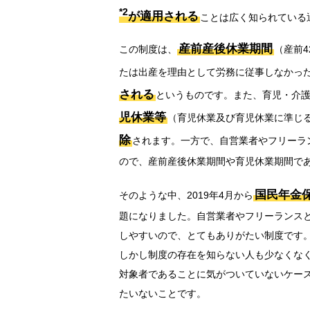
*2
が適用される
ことは広く知られている
産前産後休業期間
この制度は、
（産前4
たは出産を理由として労務に従事しなかっ
される
というものです。また、育児・介
児休業等
（育児休業及び育児休業に準じ
除
されます。一方で、自営業者やフリーラ
ので、産前産後休業期間や育児休業期間で
国民年金
そのような中、2019年4月から
題になりました。自営業者やフリーランス
しやすいので、とてもありがたい制度です
しかし制度の存在を知らない人も少なくな
対象者であることに気がついていないケー
たいないことです。