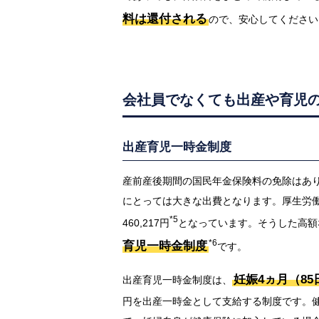
料は還付される
ので、安心してください
会社員でなくても出産や育児
出産育児一時金制度
産前産後期間の国民年金保険料の免除はあ
にとっては大きな出費となります。厚生労働
*5
460,217円
となっています。そうした高額
*6
育児一時金制度
です。
妊娠4ヵ月（8
出産育児一時金制度は、
円を出産一時金として支給する制度です。