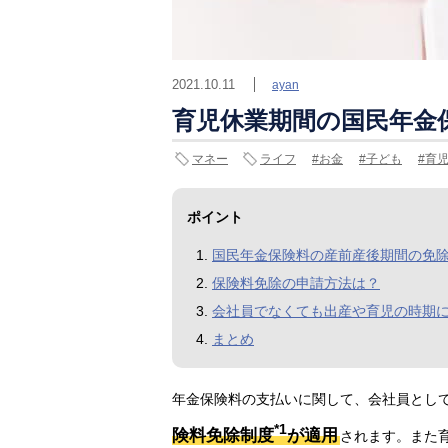
2021.10.11
ayan
育児休業期間の国民年金
マネー
ライフ
お金
子ども
育
ポイント
国民年金保険料の産前産後期間の免
保険料免除の申請方法は？
会社員でなくても出産や育児の時期
まとめ
年金保険料の支払いに関して、会社員とし
*1
険料免除制度
が適用
されます。また