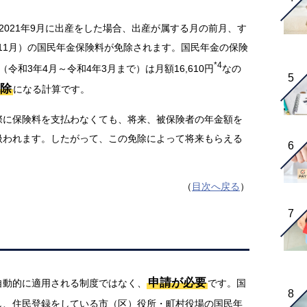
2021年9月に出産をした場合、出産が属する月の前月、す
・11月）の国民年金保険料が免除されます。国民年金の保険
*4
和3年4月～令和4年3月まで）は月額16,610円
なの
免除
になる計算です。
際に保険料を支払わなくても、将来、被保険者の年金額を
扱われます。したがって、この免除によって将来もらえる
（
目次へ戻る
）
申請が必要
自動的に適用される制度ではなく、
です。国
し、住民登録をしている市（区）役所・町村役場の国民年