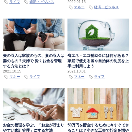
ライフ
経済・ビジネス
2022.01.13
マネー
経済・ビジネス
夫の収入は家族のもの、妻の収入は
省エネ・エコ補助金には何がある？
妻のもの？夫婦で 賢くお金を管理
家庭で使える国や自治体の制度を上
する方法とは？
手に利用しよう
2021.10.15
2021.10.01
マネー
ライフ
マネー
ライフ
お金の管理を学ぶ。「お金が貯まり
50万円を貯金するために今すぐでき
やすい家計管理」にする方法
ることは？小さな工夫で貯金を増や