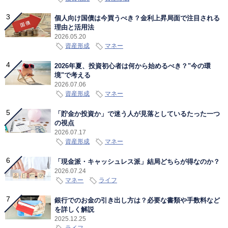
個人向け国債は今買うべき？金利上昇局面で注目される
理由と活用法
2026.05.20
資産形成
マネー
2026年夏、投資初心者は何から始めるべき？"今の環
境"で考える
2026.07.06
資産形成
マネー
「貯金か投資か」で迷う人が見落としているたった一つ
の視点
2026.07.17
資産形成
マネー
「現金派・キャッシュレス派」結局どちらが得なのか？
2026.07.24
マネー
ライフ
銀行でのお金の引き出し方は？必要な書類や手数料など
を詳しく解説
2025.12.25