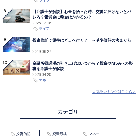
ライフ
【弁護士が解説】お金を拾った時、交番に届けないとバ
レる？報労金に税金はかかるの？
2025.12.16
ライフ
投資信託で優待はどこへ行く？ ～基準価額の決まり方
～
2019.06.27
金融所得課税の引き上げはいつから？投資やNISAへの影
響を弁護士が解説
2026.04.20
マネー
人気ランキングはこちら＞
カテゴリ
投資信託
資産形成
マネー