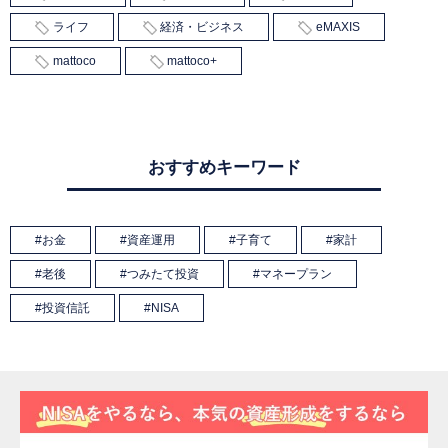
ライフ
経済・ビジネス
eMAXIS
mattoco
mattoco+
おすすめキーワード
お金
資産運用
子育て
家計
老後
つみたて投資
マネープラン
投資信託
NISA