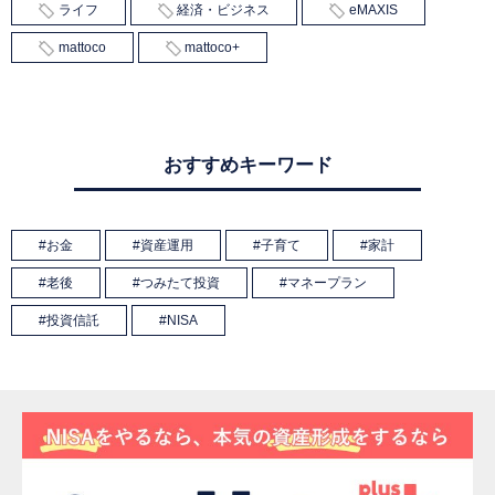
ライフ
経済・ビジネス
eMAXIS
mattoco
mattoco+
おすすめキーワード
お金
資産運用
子育て
家計
老後
つみたて投資
マネープラン
投資信託
NISA