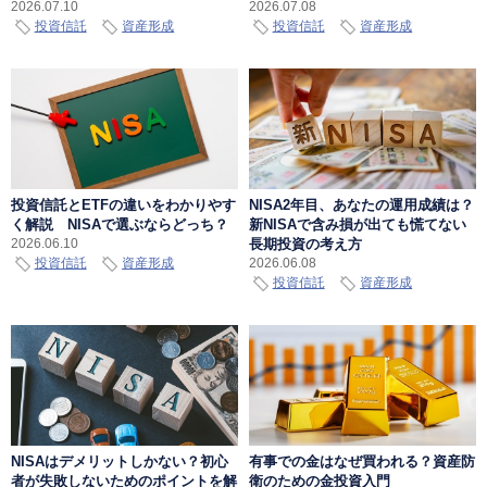
2026.07.10
2026.07.08
投資信託
資産形成
投資信託
資産形成
投資信託とETFの違いをわかりやす
NISA2年目、あなたの運用成績は？
く解説 NISAで選ぶならどっち？
新NISAで含み損が出ても慌てない
長期投資の考え方
2026.06.10
投資信託
資産形成
2026.06.08
投資信託
資産形成
NISAはデメリットしかない？初心
有事での金はなぜ買われる？資産防
者が失敗しないためのポイントを解
衛のための金投資入門