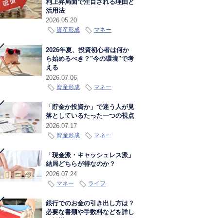
利上昇局面で注目される理由と
活用法
2026.05.20
資産形成
マネー
2026年夏、投資初心者は何か
ら始めるべき？"今の環境"で考
える
2026.07.06
資産形成
マネー
「貯金か投資か」で迷う人が見
落としているたった一つの視点
2026.07.17
資産形成
マネー
「現金派・キャッシュレス派」
結局どちらが得なのか？
2026.07.24
マネー
ライフ
銀行でのお金の引き出し方は？
必要な書類や手数料などを詳し