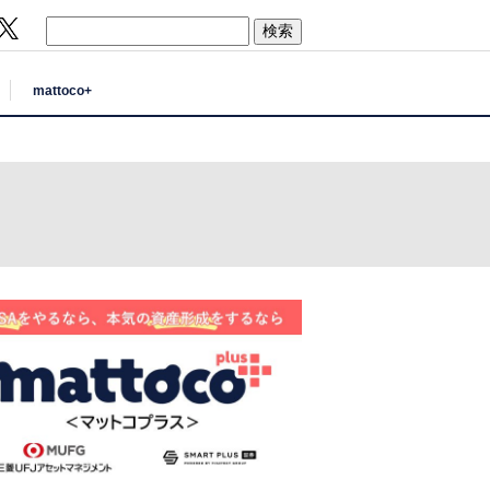
mattoco+