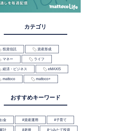
カテゴリ
投資信託
資産形成
マネー
ライフ
経済・ビジネス
eMAXIS
mattoco
mattoco+
おすすめキーワード
お金
資産運用
子育て
家計
老後
つみたて投資