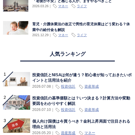
「老後が不安」と感じる人が、まずやるべきこと
2026.03.26
｜
マネー
ライフ
育児・介護休業法の改正で男性の育児休業はどう変わる？休
業中の給付金も解説
2021.12.29
｜
マネー
ライフ
人気ランキング
投資信託とNISAは何が違う？初心者が知っておきたいポ
イントと活用法を紹介
投資信託
資産形成
2026.07.08
｜
投資信託の基準価額とは？いつ決まる？計算方法や変動
要因をわかりやすく解説
投資信託
資産形成
2026.07.10
｜
個人向け国債は今買うべき？金利上昇局面で注目される
理由と活用法
資産形成
マネー
2026.05.20
｜