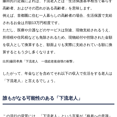
藤田氏の定義によれば、下流老人とは「生活保護基準相当で暮らす
高齢者、およびその恐れがある高齢者」を意味します。
例えば、首都圏に住む一人暮らしの高齢者の場合、生活保護で支給
されるお金は月額13万円程度です。
ただし、医療や介護などのサービスは別途、現物支給されるうえ、
所得税や住民税なども免除されるため、現物給付や控除された金額
を収入として換算すると、額面よりも実際に支給されている額に換
算するともう少し多くなります。
出所)藤田孝典「下流老人 一億総老後崩壊の衝撃」
したがって、年金などを含めてそれ以下の収入で生活をする老人は
「下流老人」と言えるでしょう。
誰もがなる可能性のある「下流老人」
この流行の背景には、「下流老人」という言葉が『格差への意識』