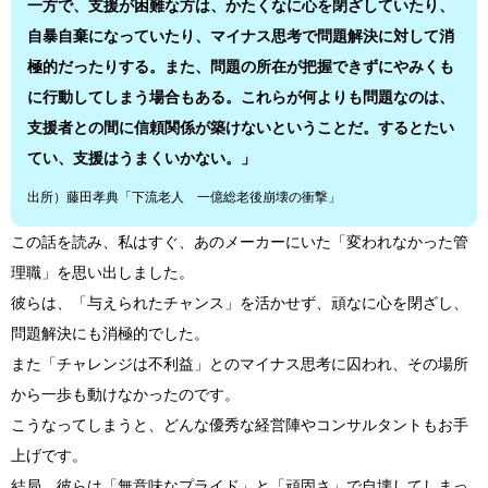
一方で、支援が困難な方は、かたくなに心を閉ざしていたり、
自暴自棄になっていたり、マイナス思考で問題解決に対して消
極的だったりする。また、問題の所在が把握できずにやみくも
に行動してしまう場合もある。これらが何よりも問題なのは、
支援者との間に信頼関係が築けないということだ。するとたい
てい、支援はうまくいかない。」
出所）藤田孝典「下流老人 一億総老後崩壊の衝撃」
この話を読み、私はすぐ、あのメーカーにいた「変われなかった管
理職」を思い出しました。
彼らは、「与えられたチャンス」を活かせず、頑なに心を閉ざし、
問題解決にも消極的でした。
また「チャレンジは不利益」とのマイナス思考に囚われ、その場所
から一歩も動けなかったのです。
こうなってしまうと、どんな優秀な経営陣やコンサルタントもお手
上げです。
結局、彼らは「無意味なプライド」と「頑固さ」で自壊してしまっ