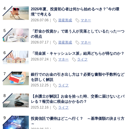
2026年夏、投資初心者は何から始めるべき？"今の環
境"で考える
資産形成
マネー
2026.07.06
｜
「貯金か投資か」で迷う人が見落としているたった一つ
の視点
資産形成
マネー
2026.07.17
｜
「現金派・キャッシュレス派」結局どちらが得なのか？
マネー
ライフ
2026.07.24
｜
銀行でのお金の引き出し方は？必要な書類や手数料など
を詳しく解説
ライフ
2025.12.25
｜
【弁護士が解説】お金を拾った時、交番に届けないとバ
レる？報労金に税金はかかるの？
ライフ
2025.12.16
｜
投資信託で優待はどこへ行く？ ～基準価額の決まり方
～