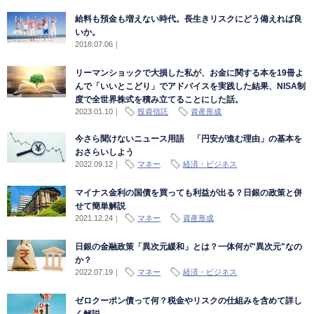
給料も預金も増えない時代。長生きリスクにどう備えれば良
いか。
2018.07.06
｜
リーマンショックで大損した私が、お金に関する本を19冊よ
んで「いいとこどり」でアドバイスを実践した結果、NISA制
度で全世界株式を積み立てることにした話。
2023.01.10
｜
投資信託
資産形成
今さら聞けないニュース用語 「円安が進む理由」の基本を
おさらいしよう
2022.09.12
｜
マネー
経済・ビジネス
マイナス金利の国債を買っても利益が出る？日銀の政策と併
せて簡単解説
2021.12.24
｜
マネー
資産形成
日銀の金融政策「異次元緩和」とは？一体何が"異次元"なの
か？
2022.07.19
｜
マネー
経済・ビジネス
ゼロクーポン債って何？税金やリスクの仕組みを含めて詳し
く解説