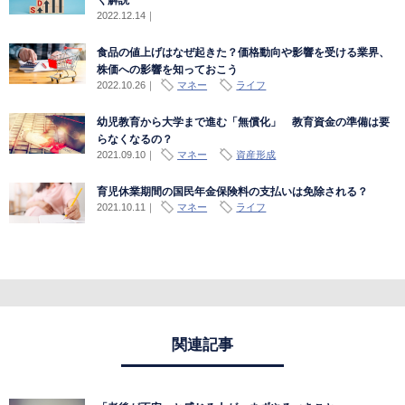
2022.12.14
｜
食品の値上げはなぜ起きた？価格動向や影響を受ける業界、
株価への影響を知っておこう
2022.10.26
｜
マネー
ライフ
幼児教育から大学まで進む「無償化」 教育資金の準備は要
らなくなるの？
2021.09.10
｜
マネー
資産形成
育児休業期間の国民年金保険料の支払いは免除される？
2021.10.11
｜
マネー
ライフ
関連記事