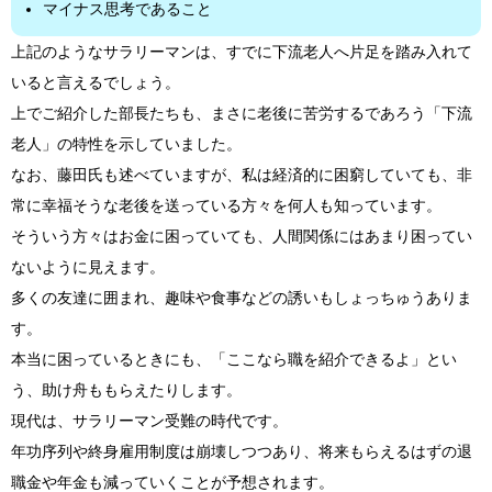
マイナス思考であること
上記のようなサラリーマンは、すでに下流老人へ片足を踏み入れて
いると言えるでしょう。
上でご紹介した部長たちも、まさに老後に苦労するであろう「下流
老人」の特性を示していました。
なお、藤田氏も述べていますが、私は経済的に困窮していても、非
常に幸福そうな老後を送っている方々を何人も知っています。
そういう方々はお金に困っていても、人間関係にはあまり困ってい
ないように見えます。
多くの友達に囲まれ、趣味や食事などの誘いもしょっちゅうありま
す。
本当に困っているときにも、「ここなら職を紹介できるよ」とい
う、助け舟ももらえたりします。
現代は、サラリーマン受難の時代です。
年功序列や終身雇用制度は崩壊しつつあり、将来もらえるはずの退
職金や年金も減っていくことが予想されます。