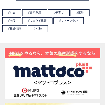
お金
資産運用
子育て
家計
老後
つみたて投資
マネープラン
投資信託
NISA