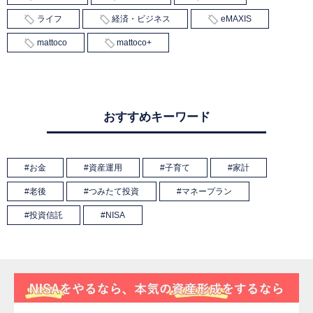
ライフ
経済・ビジネス
eMAXIS
mattoco
mattoco+
おすすめキーワード
お金
資産運用
子育て
家計
老後
つみたて投資
マネープラン
投資信託
NISA