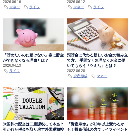
2026.06.16
2026.06.12
マネー
ライフ
マネー
ライフ
「貯めたいのに動けない」春に貯金
預貯金に代わる新しいお金の積み立
ができなくなる理由とは？
て方、 手間なく無理なくお金に働
いてもらう「ツミ活」とは？
2026.04.13
ライフ
2022.06.28
資産形成
マネー
米国株の配当は二重課税って本当？
「資産寿命」が10年以上変わるか
引かれた税金を取り戻す外国税額控
も！投資信託の力でライフイベント