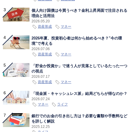
個人向け国債は今買うべき？金利上昇局面で注目される
理由と活用法
2026.05.20
資産形成
マネー
2026年夏、投資初心者は何から始めるべき？"今の環
境"で考える
2026.07.06
資産形成
マネー
「貯金か投資か」で迷う人が見落としているたった一つ
の視点
2026.07.17
資産形成
マネー
「現金派・キャッシュレス派」結局どちらが得なのか？
2026.07.24
マネー
ライフ
銀行でのお金の引き出し方は？必要な書類や手数料など
を詳しく解説
2025.12.25