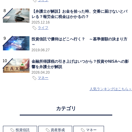
ライフ
【弁護士が解説】お金を拾った時、交番に届けないとバ
レる？報労金に税金はかかるの？
2025.12.16
ライフ
投資信託で優待はどこへ行く？ ～基準価額の決まり方
～
2019.06.27
金融所得課税の引き上げはいつから？投資やNISAへの影
響を弁護士が解説
2026.04.20
マネー
人気ランキングはこちら＞
カテゴリ
投資信託
資産形成
マネー