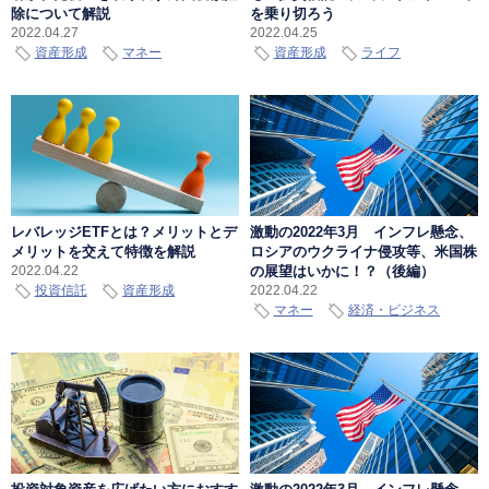
除について解説
を乗り切ろう
2022.04.27
2022.04.25
資産形成
マネー
資産形成
ライフ
レバレッジETFとは？メリットとデ
激動の2022年3月 インフレ懸念、
メリットを交えて特徴を解説
ロシアのウクライナ侵攻等、米国株
の展望はいかに！？（後編）
2022.04.22
投資信託
資産形成
2022.04.22
マネー
経済・ビジネス