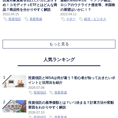
投資対象資産を広げたい方におすす
激動の2022年3月 インフレ懸念、
め！コモディティETFとはどんな商
ロシアのウクライナ侵攻等、米国株
品？商品性を分かりやすく解説
の展望はいかに！？
2022.04.15
2022.04.11
投資信託
資産形成
マネー
経済・ビジネス
もっと見る
人気ランキング
投資信託とNISAは何が違う？初心者が知っておきたいポ
イントと活用法を紹介
2026.07.08
投資信託
資産形成
投資信託の基準価額とは？いつ決まる？計算方法や変動
要因をわかりやすく解説
2026.07.10
投資信託
資産形成