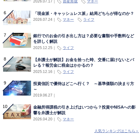
資産形成
マネー
2026.07.17
｜
「現金派・キャッシュレス派」結局どちらが得なのか？
マネー
ライフ
2026.07.24
｜
銀行でのお金の引き出し方は？必要な書類や手数料など
を詳しく解説
ライフ
2025.12.25
｜
【弁護士が解説】お金を拾った時、交番に届けないとバ
レる？報労金に税金はかかるの？
ライフ
2025.12.16
｜
投資信託で優待はどこへ行く？ ～基準価額の決まり方
～
2019.06.27
｜
金融所得課税の引き上げはいつから？投資やNISAへの影
響を弁護士が解説
マネー
2026.04.20
｜
人気ランキングはこちら＞