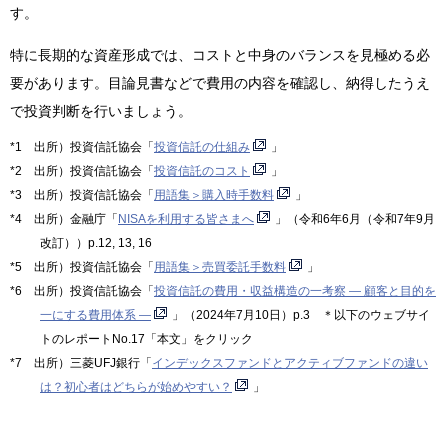
す。
特に長期的な資産形成では、コストと中身のバランスを見極める必
要があります。目論見書などで費用の内容を確認し、納得したうえ
で投資判断を行いましょう。
*1 出所）投資信託協会「
投資信託の仕組み
」
*2 出所）投資信託協会「
投資信託のコスト
」
*3 出所）投資信託協会「
用語集＞購入時手数料
」
*4 出所）金融庁「
NISAを利用する皆さまへ
」（令和6年6月（令和7年9月
改訂））p.12, 13, 16
*5 出所）投資信託協会「
用語集＞売買委託手数料
」
*6 出所）投資信託協会「
投資信託の費用・収益構造の一考察 — 顧客と目的を
一にする費用体系 —
」（2024年7月10日）p.3 ＊以下のウェブサイ
トのレポートNo.17「本文」をクリック
*7 出所）三菱UFJ銀行「
インデックスファンドとアクティブファンドの違い
は？初心者はどちらが始めやすい？
」