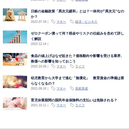
日銀の金融政策「異次元緩和」とは？一体何が"異次元"なの
か？
2022.07.19
｜
マネー
経済・ビジネス
ゼロクーポン債って何？税金やリスクの仕組みを含めて詳し
く解説
2022.12.14
｜
食品の値上げはなぜ起きた？価格動向や影響を受ける業界、
株価への影響を知っておこう
2022.10.26
｜
マネー
ライフ
幼児教育から大学まで進む「無償化」 教育資金の準備は要
らなくなるの？
2021.09.10
｜
マネー
資産形成
育児休業期間の国民年金保険料の支払いは免除される？
2021.10.11
｜
マネー
ライフ