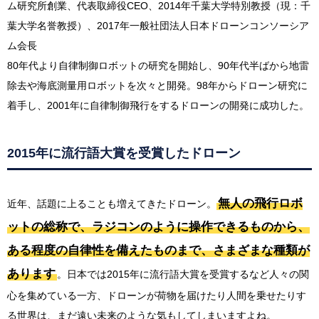
ム研究所創業、代表取締役CEO、2014年千葉大学特別教授（現：千
葉大学名誉教授）、2017年一般社団法人日本ドローンコンソーシア
ム会長
80年代より自律制御ロボットの研究を開始し、90年代半ばから地雷
除去や海底測量用ロボットを次々と開発。98年からドローン研究に
着手し、2001年に自律制御飛行をするドローンの開発に成功した。
2015年に流行語大賞を受賞したドローン
無人の飛行ロボ
近年、話題に上ることも増えてきたドローン。
ットの総称で、ラジコンのように操作できるものから、
ある程度の自律性を備えたものまで、さまざまな種類が
あります
。日本では2015年に流行語大賞を受賞するなど人々の関
心を集めている一方、ドローンが荷物を届けたり人間を乗せたりす
る世界は、まだ遠い未来のような気もしてしまいますよね。