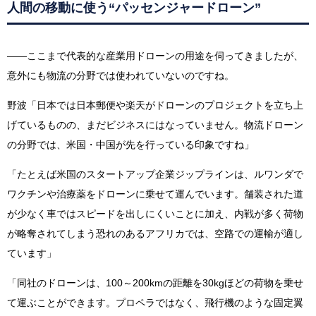
人間の移動に使う“パッセンジャードローン”
——ここまで代表的な産業用ドローンの用途を伺ってきましたが、
意外にも物流の分野では使われていないのですね。
野波「日本では日本郵便や楽天がドローンのプロジェクトを立ち上
げているものの、まだビジネスにはなっていません。物流ドローン
の分野では、米国・中国が先を行っている印象ですね」
「たとえば米国のスタートアップ企業ジップラインは、ルワンダで
ワクチンや治療薬をドローンに乗せて運んでいます。舗装された道
が少なく車ではスピードを出しにくいことに加え、内戦が多く荷物
が略奪されてしまう恐れのあるアフリカでは、空路での運輸が適し
ています」
「同社のドローンは、100～200kmの距離を30kgほどの荷物を乗せ
て運ぶことができます。プロペラではなく、飛行機のような固定翼