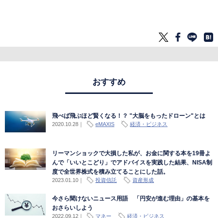
おすすめ
飛べば飛ぶほど賢くなる！？ "大脳をもったドローン"とは
2020.10.28
｜
eMAXIS
経済・ビジネス
リーマンショックで大損した私が、お金に関する本を19冊よ
んで「いいとこどり」でアドバイスを実践した結果、NISA制
度で全世界株式を積み立てることにした話。
2023.01.10
｜
投資信託
資産形成
今さら聞けないニュース用語 「円安が進む理由」の基本を
おさらいしよう
2022.09.12
｜
マネー
経済・ビジネス