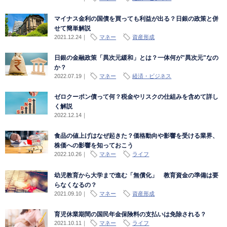
マイナス金利の国債を買っても利益が出る？日銀の政策と併
せて簡単解説
2021.12.24
｜
マネー
資産形成
日銀の金融政策「異次元緩和」とは？一体何が"異次元"なの
か？
2022.07.19
｜
マネー
経済・ビジネス
ゼロクーポン債って何？税金やリスクの仕組みを含めて詳し
く解説
2022.12.14
｜
食品の値上げはなぜ起きた？価格動向や影響を受ける業界、
株価への影響を知っておこう
2022.10.26
｜
マネー
ライフ
幼児教育から大学まで進む「無償化」 教育資金の準備は要
らなくなるの？
2021.09.10
｜
マネー
資産形成
育児休業期間の国民年金保険料の支払いは免除される？
2021.10.11
｜
マネー
ライフ