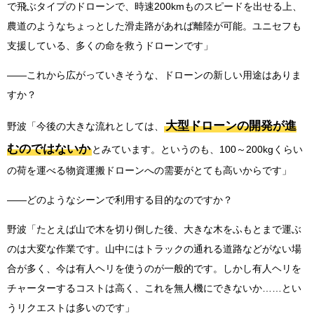
で飛ぶタイプのドローンで、時速200kmものスピードを出せる上、
農道のようなちょっとした滑走路があれば離陸が可能。ユニセフも
支援している、多くの命を救うドローンです」
——これから広がっていきそうな、ドローンの新しい用途はありま
すか？
大型ドローンの開発が進
野波「今後の大きな流れとしては、
むのではないか
とみています。というのも、100～200kgくらい
の荷を運べる物資運搬ドローンへの需要がとても高いからです」
――どのようなシーンで利用する目的なのですか？
野波「たとえば山で木を切り倒した後、大きな木をふもとまで運ぶ
のは大変な作業です。山中にはトラックの通れる道路などがない場
合が多く、今は有人ヘリを使うのが一般的です。しかし有人ヘリを
チャーターするコストは高く、これを無人機にできないか……とい
うリクエストは多いのです」