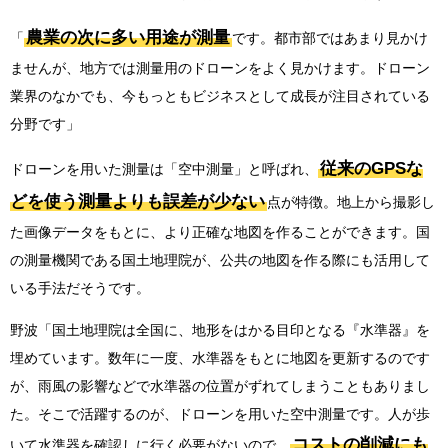
農業の次に多い用途が測量
「
です。都市部ではあまり見かけ
ませんが、地方では測量用のドローンをよく見かけます。ドローン
業界のなかでも、今もっともビジネスとして成長が注目されている
分野です」
従来のGPSな
ドローンを用いた測量は「空中測量」と呼ばれ、
どを使う測量よりも誤差が少ない
点が特徴。地上から撮影し
た画像データをもとに、より正確な地図を作ることができます。国
の測量機関である国土地理院が、公共の地図を作る際にも活用して
いる手法だそうです。
野波「国土地理院は全国に、地形をはかる目印となる『水準器』を
埋めています。数年に一度、水準器をもとに地図を更新するのです
が、雨風の影響などで水準器の位置がずれてしまうこともありまし
た。そこで活躍するのが、ドローンを用いた空中測量です。人が歩
コストの削減にも
いて水準器を確認しに行く必要がないので、