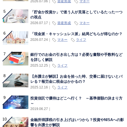
資産形成
マネー
2026.07.06
｜
「貯金か投資か」で迷う人が見落としているたった一つ
の視点
資産形成
マネー
2026.07.17
｜
「現金派・キャッシュレス派」結局どちらが得なのか？
マネー
ライフ
2026.07.24
｜
銀行でのお金の引き出し方は？必要な書類や手数料など
を詳しく解説
ライフ
2025.12.25
｜
【弁護士が解説】お金を拾った時、交番に届けないとバ
レる？報労金に税金はかかるの？
ライフ
2025.12.16
｜
投資信託で優待はどこへ行く？ ～基準価額の決まり方
～
2019.06.27
｜
金融所得課税の引き上げはいつから？投資やNISAへの影
響を弁護士が解説