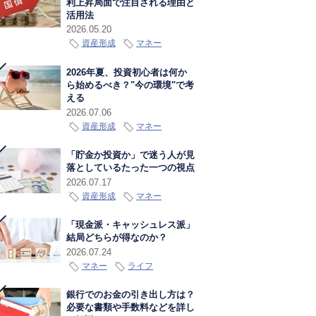
利上昇局面で注目される理由と
活用法
2026.05.20
資産形成
マネー
2026年夏、投資初心者は何か
ら始めるべき？"今の環境"で考
える
2026.07.06
資産形成
マネー
「貯金か投資か」で迷う人が見
落としているたった一つの視点
2026.07.17
資産形成
マネー
「現金派・キャッシュレス派」
結局どちらが得なのか？
2026.07.24
マネー
ライフ
銀行でのお金の引き出し方は？
必要な書類や手数料などを詳し