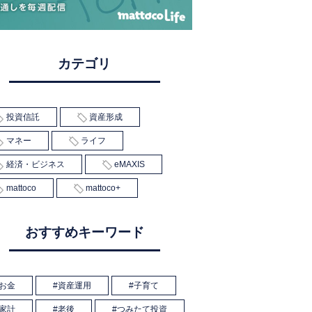
カテゴリ
投資信託
資産形成
マネー
ライフ
経済・ビジネス
eMAXIS
mattoco
mattoco+
おすすめキーワード
お金
資産運用
子育て
家計
老後
つみたて投資