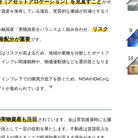
分（アセットアロケーション）を見直すこと
がポ
で資産を保有している場合、実質的な価値が目減りするリ
リスク
金融資産・実物資産をバランスよく組み合わせ、
産配分が重要
です。
資はリスクが高まるため、地域や業種を分散したポートフ
。インフレ関連銘柄や、物価連動債なども選択肢となりま
ンフレ下での購買力低下を防ぐため、NISAやiDeCoな
*9
フトが進められています。
の実物資産も注目
されています。金は景気後退時にも価
手段として一定の役割を果たします。不動産は賃貸収入を
賃収入が増えることで投資効果が高まる場合があります。