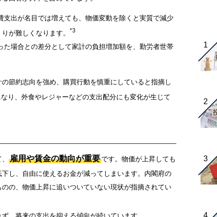
消費支出が名目では増えても、物価変動を除くと実質で減少
*3
くりが難しくなります。
かった場合との差分として家計の負担増加額を、勤労者世帯
計の節約志向を強め、購買行動を慎重にしていると指摘し
になり、外食やレジャーなどの支出配分にも変化が生じて
雇用や賃金の動向が重要
て、
です。物価が上昇しても
低下し、自由に使えるお金が減ってしまいます。内閣府の
ものの、物価上昇に追いついていない現状が指摘されてい
れず、将来の支出を抑える傾向が続いています。