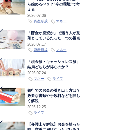
ら始めるべき？"今の環境"で考
える
2026.07.06
資産形成
マネー
「貯金か投資か」で迷う人が見
落としているたった一つの視点
2026.07.17
資産形成
マネー
「現金派・キャッシュレス派」
結局どちらが得なのか？
2026.07.24
マネー
ライフ
銀行でのお金の引き出し方は？
必要な書類や手数料などを詳し
く解説
2025.12.25
ライフ
【弁護士が解説】お金を拾った
時、交番に届けないとバレる？