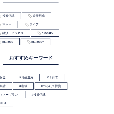
投資信託
資産形成
マネー
ライフ
経済・ビジネス
eMAXIS
mattoco
mattoco+
おすすめキーワード
お金
資産運用
子育て
家計
老後
つみたて投資
マネープラン
投資信託
NISA