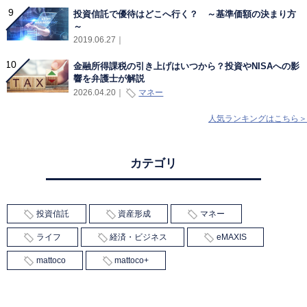
投資信託で優待はどこへ行く？ ～基準価額の決まり方
～
2019.06.27
｜
金融所得課税の引き上げはいつから？投資やNISAへの影
響を弁護士が解説
マネー
2026.04.20
｜
人気ランキングはこちら＞
カテゴリ
投資信託
資産形成
マネー
ライフ
経済・ビジネス
eMAXIS
mattoco
mattoco+