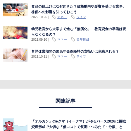
食品の値上げはなぜ起きた？価格動向や影響を受ける業界、
株価への影響を知っておこう
2022.10.26
｜
マネー
ライフ
幼児教育から大学まで進む「無償化」 教育資金の準備は要
らなくなるの？
2021.09.10
｜
マネー
資産形成
育児休業期間の国民年金保険料の支払いは免除される？
2021.10.11
｜
マネー
ライフ
関連記事
「オルカン」のeクマ（イークマ）がゆるバース2026に挑戦
資産形成で大切な「低コストで長期・つみたて・分散」と