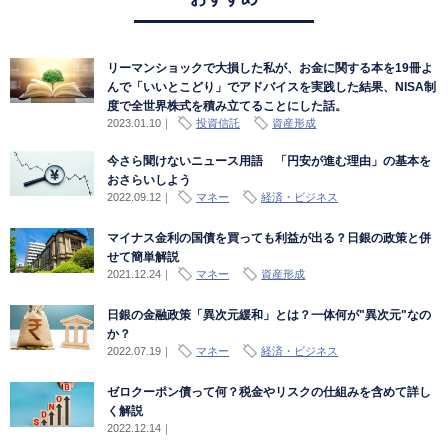
リーマンショックで大損した私が、お金に関する本を19冊よ
んで「いいとこどり」でアドバイスを実践した結果、NISA制
度で全世界株式を積み立てることにした話。
2023.01.10
｜
投資信託
資産形成
今さら聞けないニュース用語 「円安が進む理由」の基本を
おさらいしよう
2022.09.12
｜
マネー
経済・ビジネス
マイナス金利の国債を買っても利益が出る？日銀の政策と併
せて簡単解説
2021.12.24
｜
マネー
資産形成
日銀の金融政策「異次元緩和」とは？一体何が"異次元"なの
か？
2022.07.19
｜
マネー
経済・ビジネス
ゼロクーポン債って何？税金やリスクの仕組みを含めて詳し
く解説
2022.12.14
｜