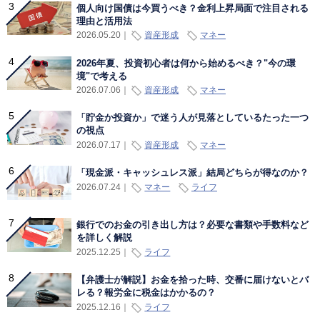
個人向け国債は今買うべき？金利上昇局面で注目される
理由と活用法
資産形成
マネー
2026.05.20
｜
2026年夏、投資初心者は何から始めるべき？"今の環
境"で考える
資産形成
マネー
2026.07.06
｜
「貯金か投資か」で迷う人が見落としているたった一つ
の視点
資産形成
マネー
2026.07.17
｜
「現金派・キャッシュレス派」結局どちらが得なのか？
マネー
ライフ
2026.07.24
｜
銀行でのお金の引き出し方は？必要な書類や手数料など
を詳しく解説
ライフ
2025.12.25
｜
【弁護士が解説】お金を拾った時、交番に届けないとバ
レる？報労金に税金はかかるの？
ライフ
2025.12.16
｜