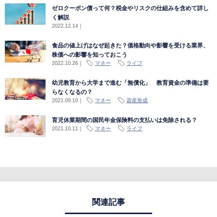
ゼロクーポン債って何？税金やリスクの仕組みを含めて詳し
く解説
2022.12.14
｜
食品の値上げはなぜ起きた？価格動向や影響を受ける業界、
株価への影響を知っておこう
2022.10.26
｜
マネー
ライフ
幼児教育から大学まで進む「無償化」 教育資金の準備は要
らなくなるの？
2021.09.10
｜
マネー
資産形成
育児休業期間の国民年金保険料の支払いは免除される？
2021.10.11
｜
マネー
ライフ
関連記事