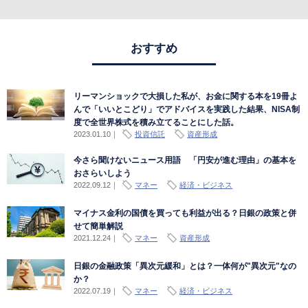
おすすめ
リーマンショックで大損した私が、お金に関する本を19冊よ
んで「いいとこどり」でアドバイスを実践した結果、NISA制
度で全世界株式を積み立てることにした話。
2023.01.10
｜
投資信託
資産形成
今さら聞けないニュース用語 「円安が進む理由」の基本を
おさらいしよう
2022.09.12
｜
マネー
経済・ビジネス
マイナス金利の国債を買っても利益が出る？日銀の政策と併
せて簡単解説
2021.12.24
｜
マネー
資産形成
日銀の金融政策「異次元緩和」とは？一体何が"異次元"なの
か？
2022.07.19
｜
マネー
経済・ビジネス