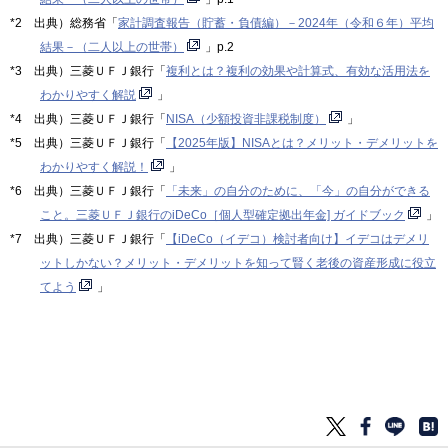
*2 出典）総務省「
家計調査報告（貯蓄・負債編）－2024年（令和６年）平均
結果－（二人以上の世帯）
」p.2
*3 出典）三菱ＵＦＪ銀行「
複利とは？複利の効果や計算式、有効な活用法を
わかりやすく解説
」
*4 出典）三菱ＵＦＪ銀行「
NISA（少額投資非課税制度）
」
*5 出典）三菱ＵＦＪ銀行「
【2025年版】NISAとは？メリット・デメリットを
わかりやすく解説！
」
*6 出典）三菱ＵＦＪ銀行「
「未来」の自分のために、「今」の自分ができる
こと。三菱ＵＦＪ銀行のiDeCo［個人型確定拠出年金] ガイドブック
」
*7 出典）三菱ＵＦＪ銀行「
【iDeCo（イデコ）検討者向け】イデコはデメリ
ットしかない？メリット・デメリットを知って賢く老後の資産形成に役立
てよう
」