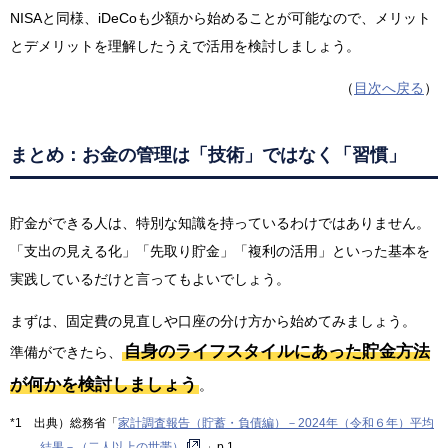
NISAと同様、iDeCoも少額から始めることが可能なので、メリット
とデメリットを理解したうえで活用を検討しましょう。
（
目次へ戻る
）
まとめ：お金の管理は「技術」ではなく「習慣」
貯金ができる人は、特別な知識を持っているわけではありません。
「支出の見える化」「先取り貯金」「複利の活用」といった基本を
実践しているだけと言ってもよいでしょう。
まずは、固定費の見直しや口座の分け方から始めてみましょう。
自身のライフスタイルにあった貯金方法
準備ができたら、
が何かを検討しましょう
。
*1 出典）総務省「
家計調査報告（貯蓄・負債編）－2024年（令和６年）平均
結果－（二人以上の世帯）
」p.1