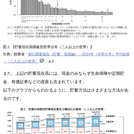
図２ 【貯蓄現在高階級別世帯分布（二人以上の世帯）】
出典）総務省「
家計調査報告（貯蓄・負債編）－2024年（令和６年）平均結果
－（二人以上の世帯）
」p.2
また、上記の貯蓄現在高には、現金のみならず生命保険や定期貯
金、有価証券などの資産も含まれています。
以下のグラフからもわかるように、貯蓄方法はさまざまな方法があ
るのです。