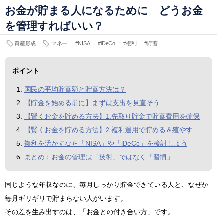
お金が貯まる人になるために どうお金
を管理すればいい？
資産形成
マネー
NISA
iDeCo
複利
貯蓄
ポイント
国民の平均貯蓄額と貯蓄方法は？
【貯金を始める前に】まずは支出を見直そう
【賢くお金を貯める方法】1.先取り貯金で貯蓄費用を確保
【賢くお金を貯める方法】2.複利運用で貯める＆殖やす
複利を活かすなら「NISA」や「iDeCo」を検討しよう
まとめ：お金の管理は「技術」ではなく「習慣」
同じような年収なのに、毎月しっかり貯金できている人と、なぜか
毎月ギリギリで貯まらない人がいます。
その差を生み出すのは、「お金との付き合い方」です。