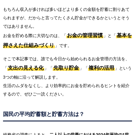
もちろん収入が多ければ多いほどより多くの金額を貯蓄に割りあて
られますが、だからと言ってたくさん貯金ができるかというとそう
ではありません。
お金の管理習慣
基本を
お金を貯める際に大切なのは、「
」と「
押さえた仕組みづくり
」です。
そこで本記事では、誰でも今日から始められるお金管理の方法を、
支出の見える化
先取り貯金
複利の活用
「
」「
」「
」という
3つの軸に沿って解説します。
生活のムダをなくし、より効率的にお金を貯められるヒントを紹介
するので、ぜひご一読ください。
国民の平均貯蓄額と貯蓄方法は？
総務省の調査によると、
二人以上の世帯における2024年平均の1世