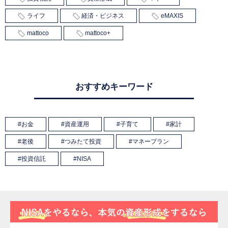
ライフ
経済・ビジネス
eMAXIS
mattoco
mattoco+
おすすめキーワード
お金
資産運用
子育て
家計
老後
つみたて投資
マネープラン
投資信託
NISA