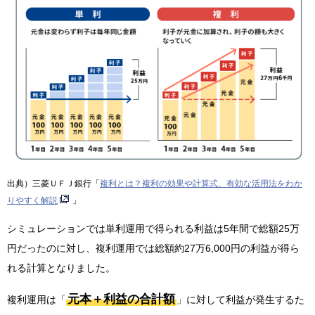
出典）三菱ＵＦＪ銀行「
複利とは？複利の効果や計算式、有効な活用法をわか
りやすく解説
」
シミュレーションでは単利運用で得られる利益は5年間で総額25万
円だったのに対し、複利運用では総額約27万6,000円の利益が得ら
れる計算となりました。
元本＋利益の合計額
複利運用は「
」に対して利益が発生するた