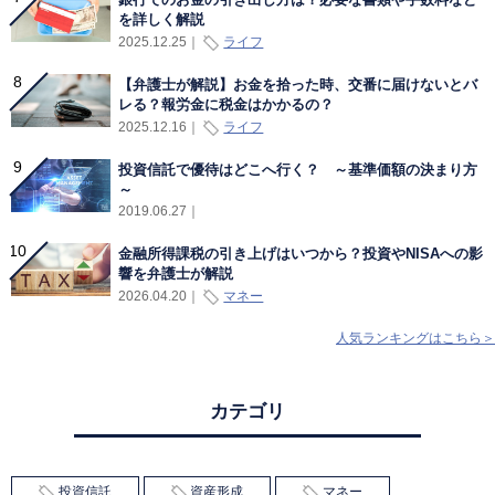
銀行でのお金の引き出し方は？必要な書類や手数料など
を詳しく解説
ライフ
2025.12.25
｜
【弁護士が解説】お金を拾った時、交番に届けないとバ
レる？報労金に税金はかかるの？
ライフ
2025.12.16
｜
投資信託で優待はどこへ行く？ ～基準価額の決まり方
～
2019.06.27
｜
金融所得課税の引き上げはいつから？投資やNISAへの影
響を弁護士が解説
マネー
2026.04.20
｜
人気ランキングはこちら＞
カテゴリ
投資信託
資産形成
マネー