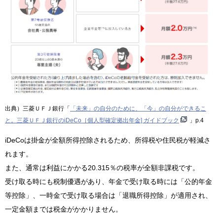
出典）三菱ＵＦＪ銀行「
「未来」の自分のために、「今」の自分ができるこ
と。三菱ＵＦＪ銀行のiDeCo［個人型確定拠出年金] ガイドブック
」p.4
iDeCoは掛金が全額所得控除されるため、所得税や住民税が軽減さ
れます。
また、通常は利益にかかる20.315％の税率が全額非課税です。
受け取る時にも税制優遇があり、年金で受け取る時には「公的年金
等控除」、一時金で受け取る場合は「退職所得控除」が適用され、
一定金額までは税金がかかりません。