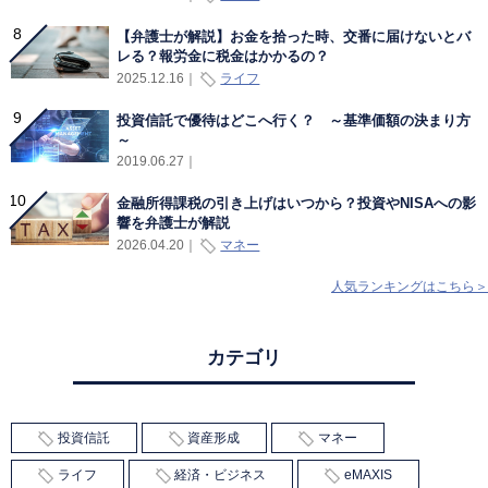
【弁護士が解説】お金を拾った時、交番に届けないとバ
レる？報労金に税金はかかるの？
ライフ
2025.12.16
｜
投資信託で優待はどこへ行く？ ～基準価額の決まり方
～
2019.06.27
｜
金融所得課税の引き上げはいつから？投資やNISAへの影
響を弁護士が解説
マネー
2026.04.20
｜
人気ランキングはこちら＞
カテゴリ
投資信託
資産形成
マネー
ライフ
経済・ビジネス
eMAXIS