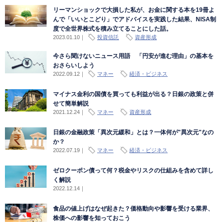
リーマンショックで大損した私が、お金に関する本を19冊よ
んで「いいとこどり」でアドバイスを実践した結果、NISA制
度で全世界株式を積み立てることにした話。
2023.01.10
｜
投資信託
資産形成
今さら聞けないニュース用語 「円安が進む理由」の基本を
おさらいしよう
2022.09.12
｜
マネー
経済・ビジネス
マイナス金利の国債を買っても利益が出る？日銀の政策と併
せて簡単解説
2021.12.24
｜
マネー
資産形成
日銀の金融政策「異次元緩和」とは？一体何が"異次元"なの
か？
2022.07.19
｜
マネー
経済・ビジネス
ゼロクーポン債って何？税金やリスクの仕組みを含めて詳し
く解説
2022.12.14
｜
食品の値上げはなぜ起きた？価格動向や影響を受ける業界、
株価への影響を知っておこう