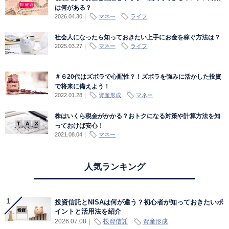
は何がある？
2026.04.30
｜
マネー
ライフ
社会人になったら知っておきたい上手にお金を稼ぐ方法は？
2025.03.27
｜
マネー
ライフ
＃６20代はズボラで心配性？！ズボラを強みに活かした投資
で将来に備えよう！
2022.01.28
｜
資産形成
マネー
株はいくら税金がかかる？おトクになる対策や計算方法を知
っておけば安心！
2021.08.04
｜
マネー
人気ランキング
投資信託とNISAは何が違う？初心者が知っておきたいポ
イントと活用法を紹介
投資信託
資産形成
2026.07.08
｜