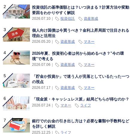
投資信託の基準価額とは？いつ決まる？計算方法や変動
要因をわかりやすく解説
投資信託
資産形成
2026.07.10
｜
個人向け国債は今買うべき？金利上昇局面で注目される
理由と活用法
資産形成
マネー
2026.05.20
｜
2026年夏、投資初心者は何から始めるべき？"今の環
境"で考える
資産形成
マネー
2026.07.06
｜
「貯金か投資か」で迷う人が見落としているたった一つ
の視点
資産形成
マネー
2026.07.17
｜
「現金派・キャッシュレス派」結局どちらが得なのか？
マネー
ライフ
2026.07.24
｜
銀行でのお金の引き出し方は？必要な書類や手数料など
を詳しく解説
ライフ
2025.12.25
｜