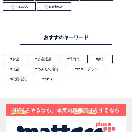
mattoco
mattoco+
おすすめキーワード
お金
資産運用
子育て
家計
老後
つみたて投資
マネープラン
投資信託
NISA