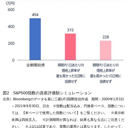
図2 S&P500指数の資産評価額シミュレーション
出所）Bloombergのデータを基に三菱UFJ国際投信作成 期間：2000年1月3日
～2021年9月30日、日次 ※指数は配当込み、円換算ベース。指数につい
ては、【本ページで使用した指数について】をご覧ください。 ※表示桁
未満は四捨五入。 ※計測期間が異なれば、結果も異なる点にご注意くだ
さい。 ※上記は試算であり、実際の運用とは異なります。したがって、