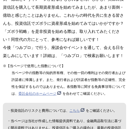
資信託を購入して長期資産形成を始めてみましたが、あまり面倒・
億劫と感じたことはありません。これからの時代を共に生きる皆さ
んも、投資信託でズボラに資産形成を始めてみてはいかがですか？
「ズボラ戦略」を是非投資を始める際は、取り入れてみたくださ
い！同世代の方にとって、参考になれば嬉しいです！
今後「つみプロ」で行う、座談会やイベントを通して、会える日を
楽しみにしています！詳細は、「つみプロ」で検索お願いします！
※【当ページで使用した指数について】
当ページ中の指数等の知的所有権、その他一切の権利はその発行者および
許諾者に帰属します。また、発行者および許諾者が指数等の正確性、完全
性を保証するものではありません。各指数等に関する免責事項等について
は、
委託会社のホームページ
を合わせてご確認ください。
・投資信託のリスクと費用については、
こちら
をご確認ください。
・当ページは当社が作成した情報提供資料であり、金融商品取引法に基づ
く開示資料ではありません。投資信託をご購入の場合は、最新の投資信託