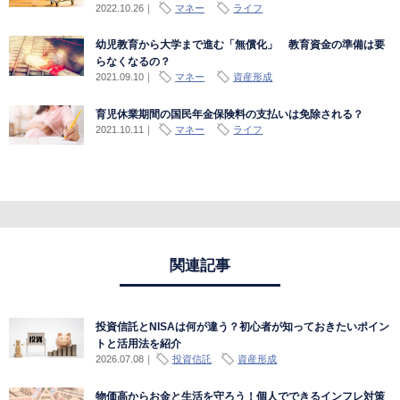
2022.10.26
｜
マネー
ライフ
幼児教育から大学まで進む「無償化」 教育資金の準備は要
らなくなるの？
2021.09.10
｜
マネー
資産形成
育児休業期間の国民年金保険料の支払いは免除される？
2021.10.11
｜
マネー
ライフ
関連記事
投資信託とNISAは何が違う？初心者が知っておきたいポイン
トと活用法を紹介
2026.07.08
｜
投資信託
資産形成
物価高からお金と生活を守ろう！個人でできるインフレ対策