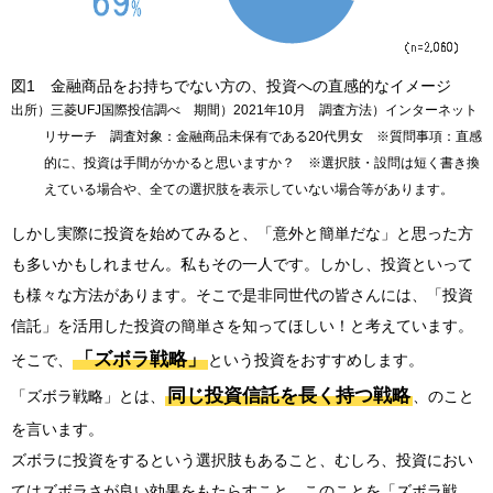
図1 金融商品をお持ちでない方の、投資への直感的なイメージ
出所）三菱UFJ国際投信調べ 期間）2021年10月 調査方法）インターネット
リサーチ 調査対象：金融商品未保有である20代男女 ※質問事項：直感
的に、投資は手間がかかると思いますか？ ※選択肢・設問は短く書き換
えている場合や、全ての選択肢を表示していない場合等があります。
しかし実際に投資を始めてみると、「意外と簡単だな」と思った方
も多いかもしれません。私もその一人です。しかし、投資といって
も様々な方法があります。そこで是非同世代の皆さんには、「投資
信託」を活用した投資の簡単さを知ってほしい！と考えています。
「ズボラ戦略」
そこで、
という投資をおすすめします。
同じ投資信託を長く持つ戦略
「ズボラ戦略」とは、
、のこと
を言います。
ズボラに投資をするという選択肢もあること、むしろ、投資におい
てはズボラさが良い効果をもたらすこと、このことを「ズボラ戦