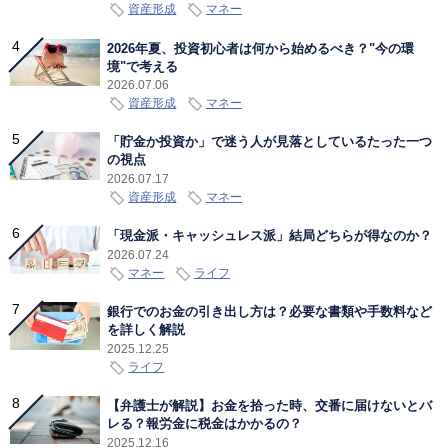
資産形成
マネー
2026年夏、投資初心者は何から始めるべき？"今の環
境"で考える
2026.07.06
資産形成
マネー
「貯金か投資か」で迷う人が見落としているたった一つ
の視点
2026.07.17
資産形成
マネー
「現金派・キャッシュレス派」結局どちらが得なのか？
2026.07.24
マネー
ライフ
銀行でのお金の引き出し方は？必要な書類や手数料など
を詳しく解説
2025.12.25
ライフ
【弁護士が解説】お金を拾った時、交番に届けないとバ
レる？報労金に税金はかかるの？
2025.12.16