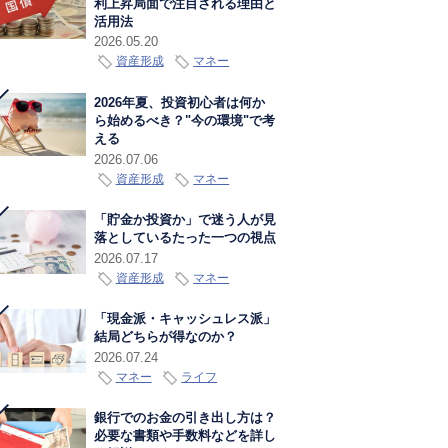
利上昇局面で注目される理由と
活用法
2026.05.20
資産形成
マネー
2026年夏、投資初心者は何か
ら始めるべき？"今の環境"で考
える
2026.07.06
資産形成
マネー
「貯金か投資か」で迷う人が見
落としているたった一つの視点
2026.07.17
資産形成
マネー
「現金派・キャッシュレス派」
結局どちらが得なのか？
2026.07.24
マネー
ライフ
銀行でのお金の引き出し方は？
必要な書類や手数料などを詳し