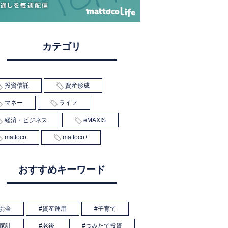
カテゴリ
投資信託
資産形成
マネー
ライフ
経済・ビジネス
eMAXIS
mattoco
mattoco+
おすすめキーワード
お金
資産運用
子育て
家計
老後
つみたて投資