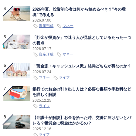
2026年夏、投資初心者は何から始めるべき？"今の環
境"で考える
2026.07.06
資産形成
マネー
「貯金か投資か」で迷う人が見落としているたった一つ
の視点
2026.07.17
資産形成
マネー
「現金派・キャッシュレス派」結局どちらが得なのか？
2026.07.24
マネー
ライフ
銀行でのお金の引き出し方は？必要な書類や手数料など
を詳しく解説
2025.12.25
ライフ
【弁護士が解説】お金を拾った時、交番に届けないとバ
レる？報労金に税金はかかるの？
2025.12.16
ライフ