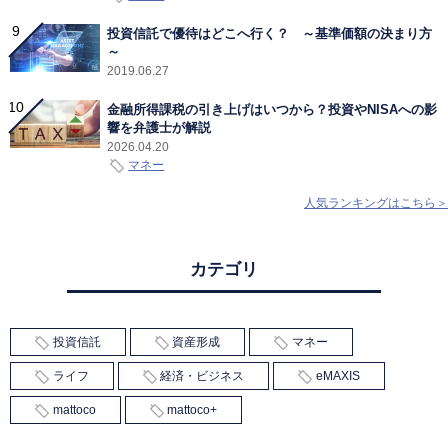
投資信託で優待はどこへ行く？ ～基準価額の決まり方
～
2019.06.27
金融所得課税の引き上げはいつから？投資やNISAへの影
響を弁護士が解説
2026.04.20
マネー
人気ランキングはこちら＞
カテゴリ
投資信託
資産形成
マネー
ライフ
経済・ビジネス
eMAXIS
mattoco
mattoco+