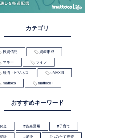
カテゴリ
投資信託
資産形成
マネー
ライフ
経済・ビジネス
eMAXIS
mattoco
mattoco+
おすすめキーワード
お金
資産運用
子育て
家計
老後
つみたて投資