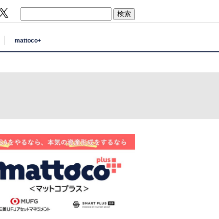
mattoco+