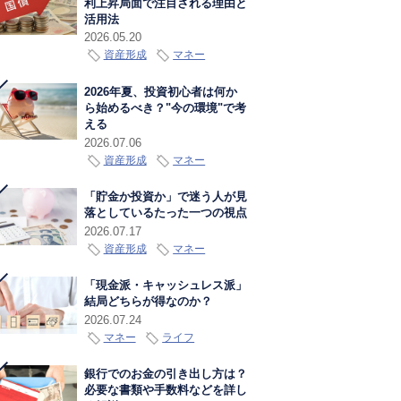
利上昇局面で注目される理由と
活用法
2026.05.20
資産形成
マネー
2026年夏、投資初心者は何か
ら始めるべき？"今の環境"で考
える
2026.07.06
資産形成
マネー
「貯金か投資か」で迷う人が見
落としているたった一つの視点
2026.07.17
資産形成
マネー
「現金派・キャッシュレス派」
結局どちらが得なのか？
2026.07.24
マネー
ライフ
銀行でのお金の引き出し方は？
必要な書類や手数料などを詳し