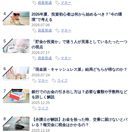
資産形成
マネー
2026年夏、投資初心者は何から始めるべき？"今の環
境"で考える
2026.07.06
資産形成
マネー
「貯金か投資か」で迷う人が見落としているたった一つ
の視点
2026.07.17
資産形成
マネー
「現金派・キャッシュレス派」結局どちらが得なのか？
2026.07.24
マネー
ライフ
銀行でのお金の引き出し方は？必要な書類や手数料など
を詳しく解説
2025.12.25
ライフ
【弁護士が解説】お金を拾った時、交番に届けないとバ
レる？報労金に税金はかかるの？
2025.12.16