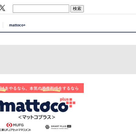
mattoco+