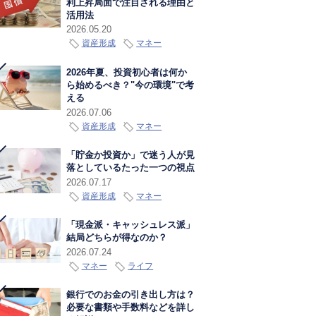
利上昇局面で注目される理由と
活用法
2026.05.20
資産形成
マネー
2026年夏、投資初心者は何か
ら始めるべき？"今の環境"で考
える
2026.07.06
資産形成
マネー
「貯金か投資か」で迷う人が見
落としているたった一つの視点
2026.07.17
資産形成
マネー
「現金派・キャッシュレス派」
結局どちらが得なのか？
2026.07.24
マネー
ライフ
銀行でのお金の引き出し方は？
必要な書類や手数料などを詳し