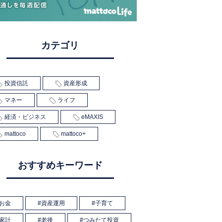
カテゴリ
投資信託
資産形成
マネー
ライフ
経済・ビジネス
eMAXIS
mattoco
mattoco+
おすすめキーワード
お金
資産運用
子育て
家計
老後
つみたて投資