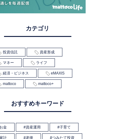
カテゴリ
投資信託
資産形成
マネー
ライフ
経済・ビジネス
eMAXIS
mattoco
mattoco+
おすすめキーワード
お金
資産運用
子育て
家計
老後
つみたて投資