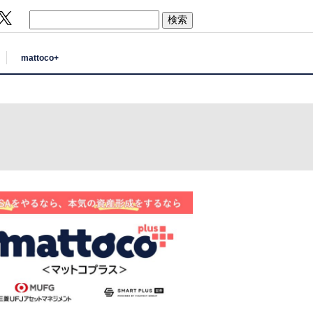
mattoco+