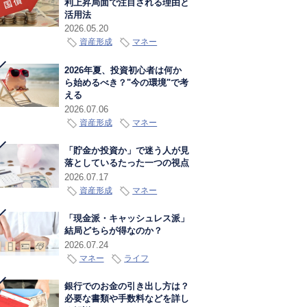
利上昇局面で注目される理由と
活用法
2026.05.20
資産形成
マネー
2026年夏、投資初心者は何か
ら始めるべき？"今の環境"で考
える
2026.07.06
資産形成
マネー
「貯金か投資か」で迷う人が見
落としているたった一つの視点
2026.07.17
資産形成
マネー
「現金派・キャッシュレス派」
結局どちらが得なのか？
2026.07.24
マネー
ライフ
銀行でのお金の引き出し方は？
必要な書類や手数料などを詳し